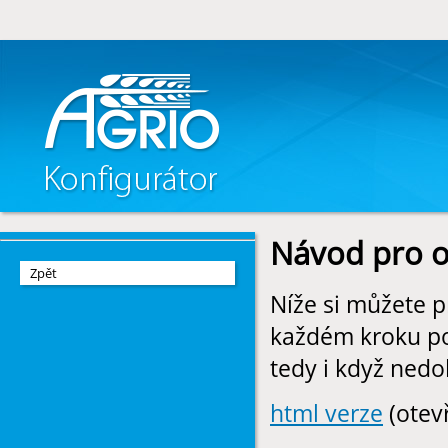
Návod pro o
Zpět
Níže si můžete p
každém kroku po
tedy i když nedo
html verze
(otev